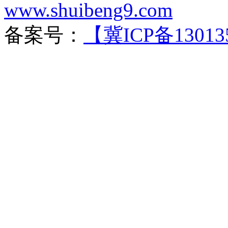
www.shuibeng9.com
备案号：
【冀ICP备13013