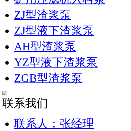
ZJ型渣浆泵
ZJ型液下渣浆泵
AH型渣浆泵
YZ型液下渣浆泵
ZGB型渣浆泵
联系我们
联系人：张经理