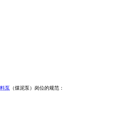
料泵
（煤泥泵）岗位的规范：