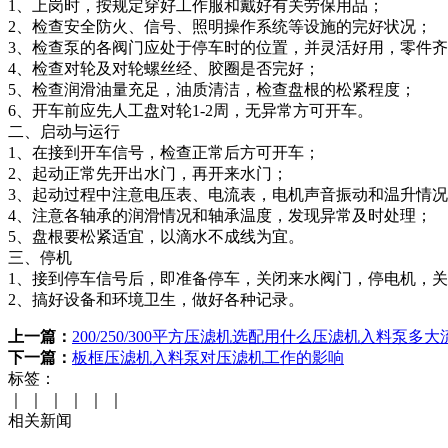
1、上岗时，按规定穿好工作服和戴好有关劳保用品；
2、检查安全防火、信号、照明操作系统等设施的完好状况；
3、检查泵的各阀门应处于停车时的位置，并灵活好用，零件
4、检查对轮及对轮螺丝经、胶圈是否完好；
5、检查润滑油量充足，油质清洁，检查盘根的松紧程度；
6、开车前应先人工盘对轮1-2周，无异常方可开车。
二、启动与运行
1、在接到开车信号，检查正常后方可开车；
2、起动正常先开出水门，再开来水门；
3、起动过程中注意电压表、电流表，电机声音振动和温升情
4、注意各轴承的润滑情况和轴承温度，发现异常及时处理；
5、盘根要松紧适宜，以滴水不成线为宜。
三、停机
1、接到停车信号后，即准备停车，关闭来水阀门，停电机，
2、搞好设备和环境卫生，做好各种记录。
上一篇：
200/250/300平方压滤机选配用什么压滤机入料泵多
下一篇：
板框压滤机入料泵对压滤机工作的影响
标签：
｜
｜
｜
｜
｜
｜
相关新闻