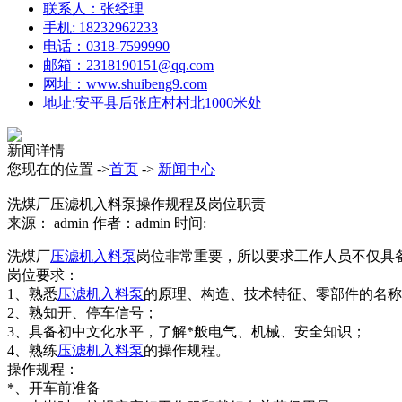
联系人：张经理
手机: 18232962233
电话：0318-7599990
邮箱：2318190151@qq.com
网址：www.shuibeng9.com
地址:安平县后张庄村村北1000米处
新闻详情
您现在的位置 ->
首页
->
新闻中心
洗煤厂压滤机入料泵操作规程及岗位职责
来源： admin 作者：admin 时间:
洗煤厂
压滤机入料泵
岗位非常重要，所以要求工作人员不仅具
岗位要求：
1、熟悉
压滤机入料泵
的原理、构造、技术特征、零部件的名称
2、熟知开、停车信号；
3、具备初中文化水平，了解*般电气、机械、安全知识；
4、熟练
压滤机入料泵
的操作规程。
操作规程：
*、开车前准备