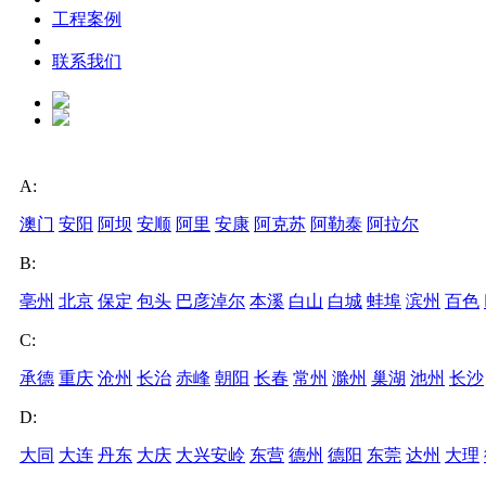
工程案例
联系我们
A:
澳门
安阳
阿坝
安顺
阿里
安康
阿克苏
阿勒泰
阿拉尔
B:
亳州
北京
保定
包头
巴彦淖尔
本溪
白山
白城
蚌埠
滨州
百色
C:
承德
重庆
沧州
长治
赤峰
朝阳
长春
常州
滁州
巢湖
池州
长沙
D:
大同
大连
丹东
大庆
大兴安岭
东营
德州
德阳
东莞
达州
大理