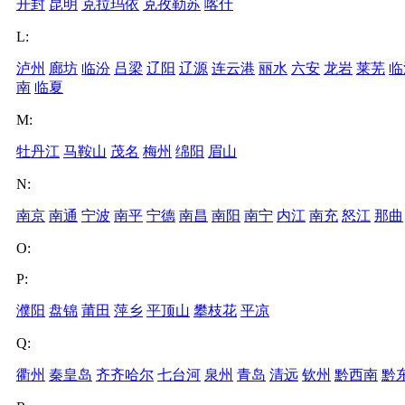
开封
昆明
克拉玛依
克孜勒苏
喀什
L:
泸州
廊坊
临汾
吕梁
辽阳
辽源
连云港
丽水
六安
龙岩
莱芜
临
南
临夏
M:
牡丹江
马鞍山
茂名
梅州
绵阳
眉山
N:
南京
南通
宁波
南平
宁德
南昌
南阳
南宁
内江
南充
怒江
那曲
O:
P:
濮阳
盘锦
莆田
萍乡
平顶山
攀枝花
平凉
Q:
衢州
秦皇岛
齐齐哈尔
七台河
泉州
青岛
清远
钦州
黔西南
黔