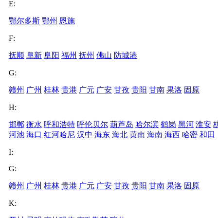
E:
鄂尔多斯
鄂州
恩施
F:
抚顺
阜新
阜阳
福州
抚州
佛山
防城港
G:
赣州
广州
桂林
贵港
广元
广安
甘孜
贵阳
甘南
果洛
固原
H:
邯郸
衡水
呼和浩特
呼伦贝尔
葫芦岛
哈尔滨
鹤岗
黑河
淮安
河池
海口
红河哈尼
汉中
海东
海北
黄南
海南
海西
哈密
和田
I:
G:
赣州
广州
桂林
贵港
广元
广安
甘孜
贵阳
甘南
果洛
固原
K: