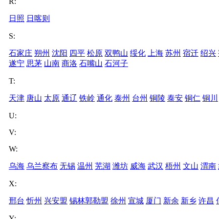
R:
日照
日喀则
S:
石家庄
朔州
沈阳
四平
松原
双鸭山
绥化
上海
苏州
宿迁
绍兴
遂宁
思茅
山南
商洛
石嘴山
石河子
T:
天津
唐山
太原
通辽
铁岭
通化
泰州
台州
铜陵
泰安
铜仁
铜川
U:
V:
W:
乌海
乌兰察布
无锡
温州
芜湖
潍坊
威海
武汉
梧州
文山
渭南
X:
邢台
忻州
兴安盟
锡林郭勒盟
徐州
宣城
厦门
新余
新乡
许昌
Y: