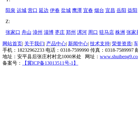
阳泉
运城
营口
延边
伊春
盐城
鹰潭
宜春
烟台
宜昌
岳阳
益阳
Z:
张家口
舟山
漳州
淄博
枣庄
郑州
漯河
周口
驻马店
株洲
张家
网站首页
|
关于我们
|
产品中心
|
新闻中心
|
技术支持
|
荣誉资质
|
手机：18232962233 电话：0318-7599990 传真：0318-7589997 
地址：安平县后张庄村村北1000米处 网址：
www.shuibeng9.c
备案号：
【冀ICP备13013511号-1】