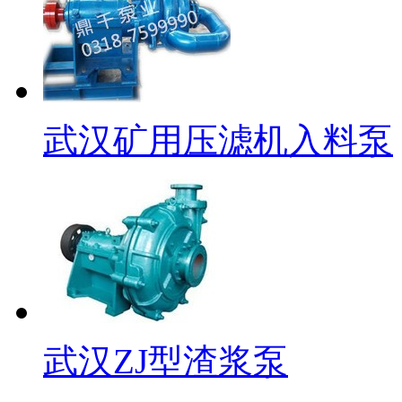
武汉矿用压滤机入料泵
武汉ZJ型渣浆泵