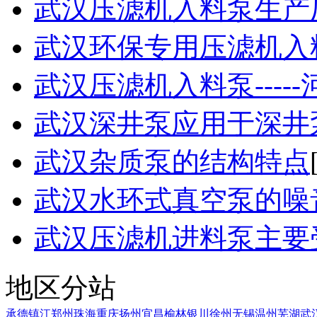
武汉压滤机入料泵生产厂家
武汉环保专用压滤机入料泵
武汉压滤机入料泵-----河
武汉深井泵应用于深井
武汉杂质泵的结构特点
武汉水环式真空泵的噪
武汉压滤机进料泵主要受到
地区分站
承德
镇江
郑州
珠海
重庆
扬州
宜昌
榆林
银川
徐州
无锡
温州
芜湖
武