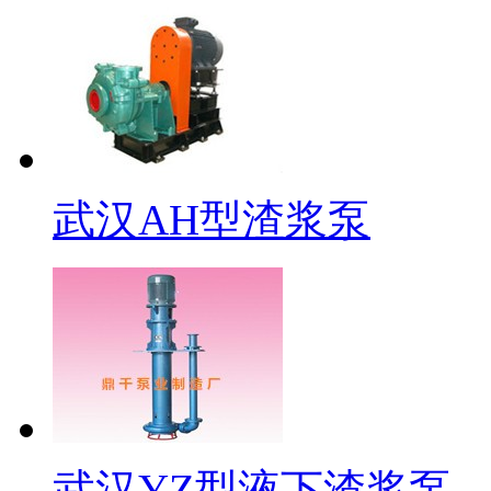
武汉AH型渣浆泵
武汉YZ型液下渣浆泵